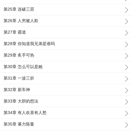
第25章 连破三层
第26章 人穷被人欺
第27章 霸道
第28章 你知道我兄弟是谁吗
第29章 炙手可热
第30章 怎么可以是她
第31章 一波三折
第32章 新车神
第33章 大胆的想法
第34章 有人欢喜有人愁
第35章 暴力陈曼