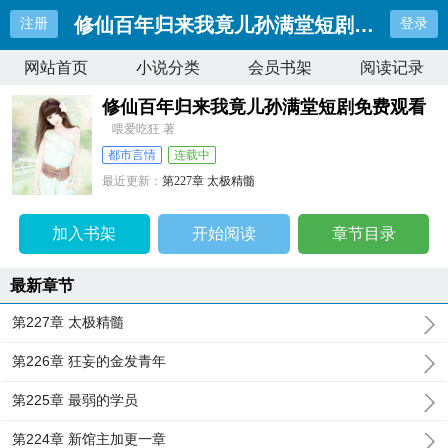
修仙百年归来我竟儿孙满堂短剧免费观看
注册
登录
网站首页
小说分类
会员书架
阅读记录
修仙百年归来我竟儿孙满堂短剧免费观看
喂爱吃狂 著
都市言情
连载中
最近更新：
第227章 太极精髓
更新时间：
2024-11-05 07:06:58
加入书架
开始阅读
章节目录
最新章节
第227章 太极精髓
第226章 狂妄的金发青年
第225章 最弱的学员
第224章 新馆主加更一章