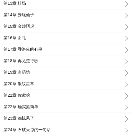
第13章 排场
第14章 云珑仙子
第15章 金煌阿虎
第16章 谢礼
第17章 乔洛依的心事
第18章 再见楚行歌
第19章 奇药坊
第20章 银纹星草
第21章 你瞅啥
第22章 确实挺简单
第23章 都惊呆了
第24章 石破天惊的一句话