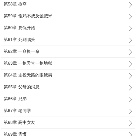
第58章 抢夺
第59章 偷鸡不成反蚀把米
第60章 复仇开始
第61章 死到临头
第62章 一命换一命
第63章 一枪天堂一枪地狱
第64章 走投无路的眼镜男
第65章 父母的消息
第66章 兄弟
第67章 老同学
第68章 高中女友
第69章 震慑