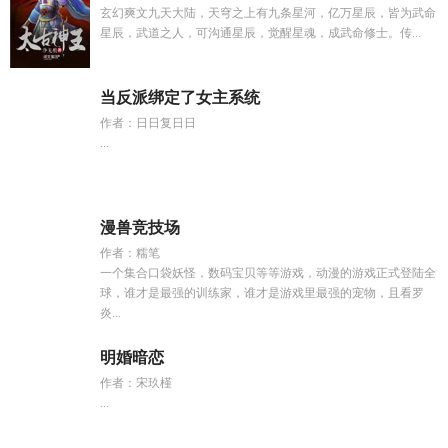
玄幻爽文九天大陆，天穹之上有九条星河，亿万星辰，皆为武命
星辰，武道之人，可沟通星辰，觉醒星魂，成武命修士。传...
当反派绑定了女主系统
作者：日日复日日
...
漫兽竞技场
作者：糯笔
一个集合口袋妖怪，数码宝贝等等游戏，动漫的游戏正式登陆全
球，谁才是最强的训练家，谁才是游戏里最强的宠物，且看罗
炎...
明婚暗恋
作者：宋玖槿
...