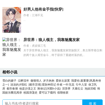
好男人他有金手指[快穿]
作者：江湖不见
...
异世界：狼人领主，我靠魅魔发家
作者：虎皮猫三毛
关于异世界狼人领主，我靠魅魔发家部族陨灭，奥古斯带着仅剩
的两个族人艰苦奋斗，终于获得了重建村落的机...
相邻小说
雪白的嫂子
尘醉流年
傲慢情人
岁月匆匆
爱妳太寂寞
我爱你,最重要(凤凰奇侠
之一)
淡淡的夕阳红
[都市言情] 星际种田记 作者:一叶无花
引牛入室
保卫乳
房
都市春潮
他是沙漠之王
附体记(河图h小说)
淫异界
天幕红尘
泡妞淫棍
韩
国娱乐圈见闻录
校园浪荡史
爱可以下载吗
假期收获
搜 索