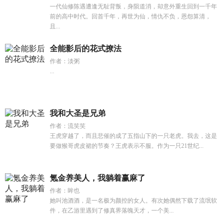
一代仙修陈遇遭逢无耻背叛，身陨道消，却意外重生回到一千年
前的高中时代。回首千年，再世为仙，情仇不负，恩怨算清，
且...
全能影后的花式撩法
作者：淡粥
...
我和大圣是兄弟
作者：流笑笑
王虎穿越了，而且悲催的成了五指山下的一只老虎。我去，这是
要做猴哥虎皮裙的节奏？王虎表示不服。作为一只21世纪...
氪金养美人，我躺着赢麻了
作者：眸也
她叫池酒酒，是一名极为颜控的女人。有次她偶然下载了流氓软
件，在乙游里遇到了修真界落魄天才，一个美...